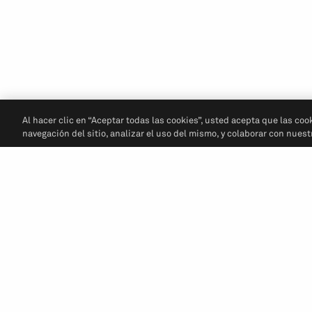
Al hacer clic en “Aceptar todas las cookies”, usted acepta que las coo
navegación del sitio, analizar el uso del mismo, y colaborar con nues