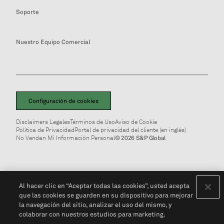
Soporte
Nuestro Equipo Comercial
Configuración de cookies
Disclaimers Legales
Términos de Uso
Aviso de Cookie
Política de Privacidad
Portal de privacidad del cliente (en inglés)
No Vendan Mi Información Personal
© 2026 S&P Global
Al hacer clic en “Aceptar todas las cookies”, usted acepta
que las cookies se guarden en su dispositivo para mejorar
la navegación del sitio, analizar el uso del mismo, y
colaborar con nuestros estudios para marketing.