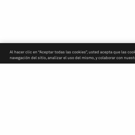
Al hacer clic en “Aceptar todas las cookies”, usted acepta que las coo
navegación del sitio, analizar el uso del mismo, y colaborar con nues