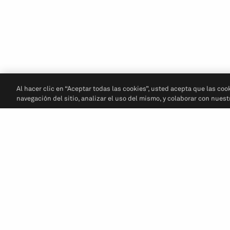
Al hacer clic en “Aceptar todas las cookies”, usted acepta que las coo
navegación del sitio, analizar el uso del mismo, y colaborar con nues