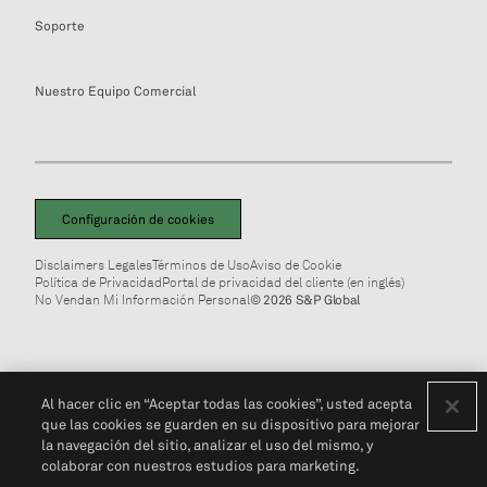
Soporte
Nuestro Equipo Comercial
Configuración de cookies
Disclaimers Legales
Términos de Uso
Aviso de Cookie
Política de Privacidad
Portal de privacidad del cliente (en inglés)
No Vendan Mi Información Personal
© 2026 S&P Global
Al hacer clic en “Aceptar todas las cookies”, usted acepta
que las cookies se guarden en su dispositivo para mejorar
la navegación del sitio, analizar el uso del mismo, y
colaborar con nuestros estudios para marketing.