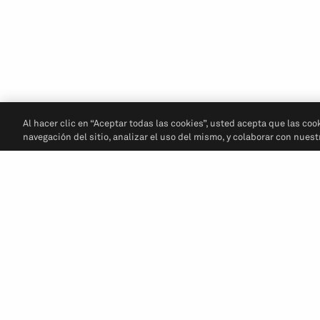
Al hacer clic en “Aceptar todas las cookies”, usted acepta que las coo
navegación del sitio, analizar el uso del mismo, y colaborar con nues