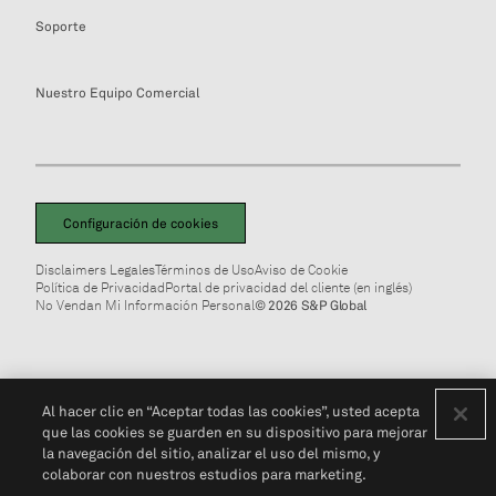
Soporte
Nuestro Equipo Comercial
Configuración de cookies
Disclaimers Legales
Términos de Uso
Aviso de Cookie
Política de Privacidad
Portal de privacidad del cliente (en inglés)
No Vendan Mi Información Personal
© 2026 S&P Global
Al hacer clic en “Aceptar todas las cookies”, usted acepta
que las cookies se guarden en su dispositivo para mejorar
la navegación del sitio, analizar el uso del mismo, y
colaborar con nuestros estudios para marketing.