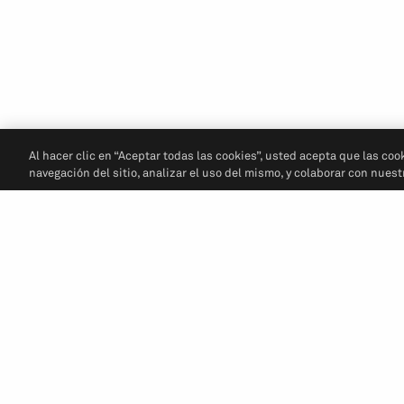
Al hacer clic en “Aceptar todas las cookies”, usted acepta que las coo
navegación del sitio, analizar el uso del mismo, y colaborar con nues