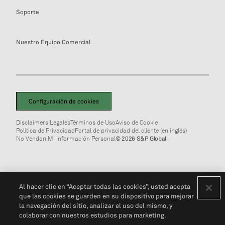
Soporte
Nuestro Equipo Comercial
Configuración de cookies
Disclaimers Legales
Términos de Uso
Aviso de Cookie
Política de Privacidad
Portal de privacidad del cliente (en inglés)
No Vendan Mi Información Personal
© 2026 S&P Global
Al hacer clic en “Aceptar todas las cookies”, usted acepta
que las cookies se guarden en su dispositivo para mejorar
la navegación del sitio, analizar el uso del mismo, y
colaborar con nuestros estudios para marketing.