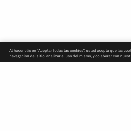
Al hacer clic en “Aceptar todas las cookies”, usted acepta que las coo
navegación del sitio, analizar el uso del mismo, y colaborar con nues