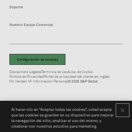
Soporte
Nuestro Equipo Comercial
Configuración de cookies
Disclaimers Legales
Términos de Uso
Aviso de Cookie
Política de Privacidad
Portal de privacidad del cliente (en inglés)
No Vendan Mi Información Personal
© 2026 S&P Global
Al hacer clic en “Aceptar todas las cookies”, usted acepta
que las cookies se guarden en su dispositivo para mejorar
la navegación del sitio, analizar el uso del mismo, y
colaborar con nuestros estudios para marketing.