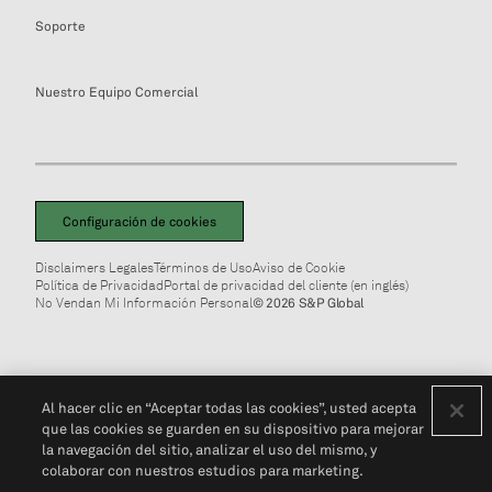
Soporte
Nuestro Equipo Comercial
Configuración de cookies
Disclaimers Legales
Términos de Uso
Aviso de Cookie
Política de Privacidad
Portal de privacidad del cliente (en inglés)
No Vendan Mi Información Personal
© 2026 S&P Global
Al hacer clic en “Aceptar todas las cookies”, usted acepta
que las cookies se guarden en su dispositivo para mejorar
la navegación del sitio, analizar el uso del mismo, y
colaborar con nuestros estudios para marketing.