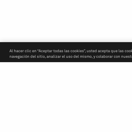
Al hacer clic en “Aceptar todas las cookies”, usted acepta que las coo
navegación del sitio, analizar el uso del mismo, y colaborar con nues