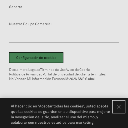
Soporte
Nuestro Equipo Comercial
Configuración de cookies
Disclaimers Legales
Términos de Uso
Aviso de Cookie
Política de Privacidad
Portal de privacidad del cliente (en inglés)
No Vendan Mi Información Personal
© 2026 S&P Global
Al hacer clic en “Aceptar todas las cookies”, usted acepta
que las cookies se guarden en su dispositivo para mejorar
la navegación del sitio, analizar el uso del mismo, y
colaborar con nuestros estudios para marketing.