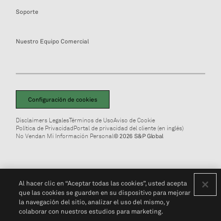
Soporte
Nuestro Equipo Comercial
Configuración de cookies
Disclaimers Legales
Términos de Uso
Aviso de Cookie
Política de Privacidad
Portal de privacidad del cliente (en inglés)
No Vendan Mi Información Personal
© 2026 S&P Global
Al hacer clic en “Aceptar todas las cookies”, usted acepta
que las cookies se guarden en su dispositivo para mejorar
la navegación del sitio, analizar el uso del mismo, y
colaborar con nuestros estudios para marketing.