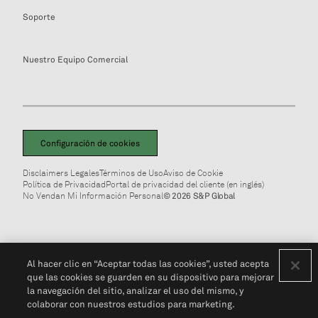
Soporte
Nuestro Equipo Comercial
Configuración de cookies
Disclaimers Legales
Términos de Uso
Aviso de Cookie
Política de Privacidad
Portal de privacidad del cliente (en inglés)
No Vendan Mi Información Personal
© 2026 S&P Global
Al hacer clic en “Aceptar todas las cookies”, usted acepta
que las cookies se guarden en su dispositivo para mejorar
la navegación del sitio, analizar el uso del mismo, y
colaborar con nuestros estudios para marketing.