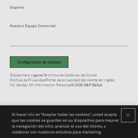
Soporte
Nuestro Equipo Comercial
Configuración de cookies
Disclaimers Legales
Términos de Uso
Aviso de Cookie
Política de Privacidad
Portal de privacidad del cliente (en inglés)
No Vendan Mi Información Personal
© 2026 S&P Global
Al hacer clic en “Aceptar todas las cookies”, usted acepta
que las cookies se guarden en su dispositivo para mejorar
la navegación del sitio, analizar el uso del mismo, y
colaborar con nuestros estudios para marketing.