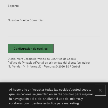
Soporte
Nuestro Equipo Comercial
Configuración de cookies
Disclaimers Legales
Términos de Uso
Aviso de Cookie
Política de Privacidad
Portal de privacidad del cliente (en inglés)
No Vendan Mi Información Personal
© 2026 S&P Global
Al hacer clic en “Aceptar todas las cookies”, usted acepta
que las cookies se guarden en su dispositivo para mejorar
la navegación del sitio, analizar el uso del mismo, y
colaborar con nuestros estudios para marketing.