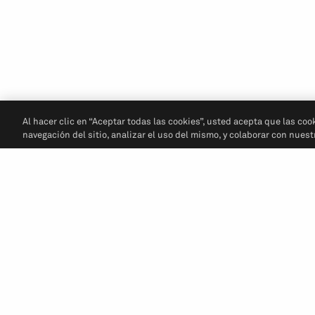
Al hacer clic en “Aceptar todas las cookies”, usted acepta que las coo
navegación del sitio, analizar el uso del mismo, y colaborar con nues