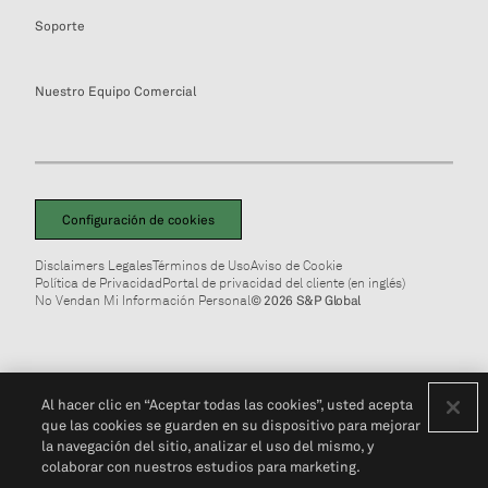
Soporte
Nuestro Equipo Comercial
Configuración de cookies
Disclaimers Legales
Términos de Uso
Aviso de Cookie
Política de Privacidad
Portal de privacidad del cliente (en inglés)
No Vendan Mi Información Personal
© 2026 S&P Global
Al hacer clic en “Aceptar todas las cookies”, usted acepta
que las cookies se guarden en su dispositivo para mejorar
la navegación del sitio, analizar el uso del mismo, y
colaborar con nuestros estudios para marketing.