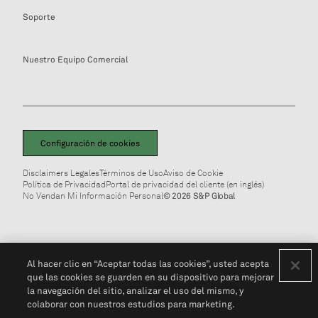
Soporte
Nuestro Equipo Comercial
Configuración de cookies
Disclaimers Legales
Términos de Uso
Aviso de Cookie
Política de Privacidad
Portal de privacidad del cliente (en inglés)
No Vendan Mi Información Personal
© 2026 S&P Global
Al hacer clic en “Aceptar todas las cookies”, usted acepta
que las cookies se guarden en su dispositivo para mejorar
la navegación del sitio, analizar el uso del mismo, y
colaborar con nuestros estudios para marketing.