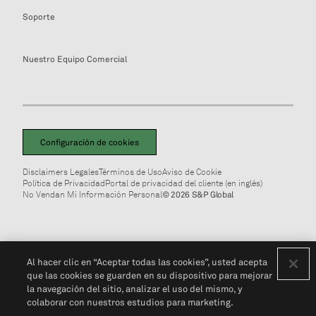
Soporte
Nuestro Equipo Comercial
Configuración de cookies
Disclaimers Legales
Términos de Uso
Aviso de Cookie
Política de Privacidad
Portal de privacidad del cliente (en inglés)
No Vendan Mi Información Personal
© 2026 S&P Global
Al hacer clic en “Aceptar todas las cookies”, usted acepta
que las cookies se guarden en su dispositivo para mejorar
la navegación del sitio, analizar el uso del mismo, y
colaborar con nuestros estudios para marketing.