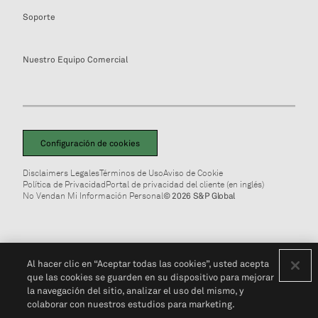
Soporte
Nuestro Equipo Comercial
Configuración de cookies
Disclaimers Legales
Términos de Uso
Aviso de Cookie
Política de Privacidad
Portal de privacidad del cliente (en inglés)
No Vendan Mi Información Personal
© 2026 S&P Global
Al hacer clic en “Aceptar todas las cookies”, usted acepta
que las cookies se guarden en su dispositivo para mejorar
la navegación del sitio, analizar el uso del mismo, y
colaborar con nuestros estudios para marketing.