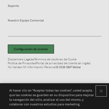
Soporte
Nuestro Equipo Comercial
Configuración de cookies
Disclaimers Legales
Términos de Uso
Aviso de Cookie
Política de Privacidad
Portal de privacidad del cliente (en inglés)
No Vendan Mi Información Personal
© 2026 S&P Global
Al hacer clic en “Aceptar todas las cookies”, usted acepta
que las cookies se guarden en su dispositivo para mejorar
la navegación del sitio, analizar el uso del mismo, y
colaborar con nuestros estudios para marketing.