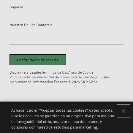
Soporte
Nuestro Equipo Comercial
Configuración de cookies
Disclaimers Legales
Términos de Uso
Aviso de Cookie
Política de Privacidad
Portal de privacidad del cliente (en inglés)
No Vendan Mi Información Personal
© 2026 S&P Global
Al hacer clic en “Aceptar todas las cookies”, usted acepta
que las cookies se guarden en su dispositivo para mejorar
la navegación del sitio, analizar el uso del mismo, y
colaborar con nuestros estudios para marketing.