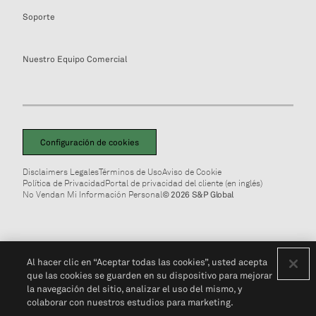
Soporte
Nuestro Equipo Comercial
Configuración de cookies
Disclaimers Legales
Términos de Uso
Aviso de Cookie
Política de Privacidad
Portal de privacidad del cliente (en inglés)
No Vendan Mi Información Personal
© 2026 S&P Global
Al hacer clic en “Aceptar todas las cookies”, usted acepta
que las cookies se guarden en su dispositivo para mejorar
la navegación del sitio, analizar el uso del mismo, y
colaborar con nuestros estudios para marketing.