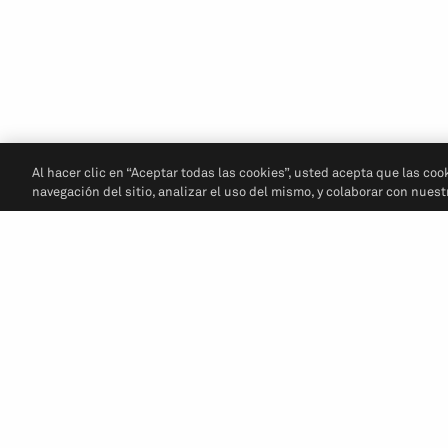
Al hacer clic en “Aceptar todas las cookies”, usted acepta que las coo
navegación del sitio, analizar el uso del mismo, y colaborar con nues