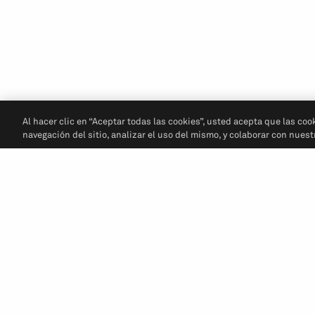
Al hacer clic en “Aceptar todas las cookies”, usted acepta que las coo
navegación del sitio, analizar el uso del mismo, y colaborar con nues