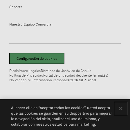
Soporte
Nuestro Equipo Comercial
Configuración de cookies
Disclaimers Legales
Términos de Uso
Aviso de Cookie
Política de Privacidad
Portal de privacidad del cliente (en inglés)
No Vendan Mi Información Personal
© 2026 S&P Global
Al hacer clic en “Aceptar todas las cookies”, usted acepta
que las cookies se guarden en su dispositivo para mejorar
la navegación del sitio, analizar el uso del mismo, y
colaborar con nuestros estudios para marketing.