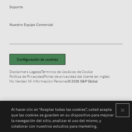
Soporte
Nuestro Equipo Comercial
Configuración de cookies
Disclaimers Legales
Términos de Uso
Aviso de Cookie
Política de Privacidad
Portal de privacidad del cliente (en inglés)
No Vendan Mi Información Personal
© 2026 S&P Global
Al hacer clic en “Aceptar todas las cookies”, usted acepta
que las cookies se guarden en su dispositivo para mejorar
la navegación del sitio, analizar el uso del mismo, y
colaborar con nuestros estudios para marketing.