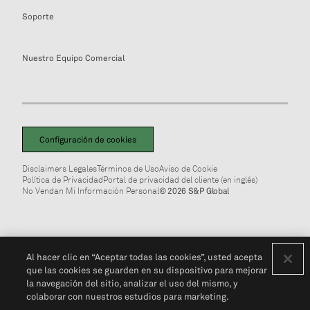
Soporte
Nuestro Equipo Comercial
Configuración de cookies
Disclaimers Legales
Términos de Uso
Aviso de Cookie
Política de Privacidad
Portal de privacidad del cliente (en inglés)
No Vendan Mi Información Personal
© 2026 S&P Global
Al hacer clic en “Aceptar todas las cookies”, usted acepta
que las cookies se guarden en su dispositivo para mejorar
la navegación del sitio, analizar el uso del mismo, y
colaborar con nuestros estudios para marketing.