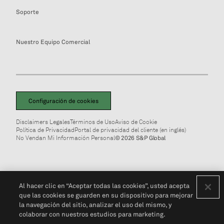
Soporte
Nuestro Equipo Comercial
Configuración de cookies
Disclaimers Legales
Términos de Uso
Aviso de Cookie
Política de Privacidad
Portal de privacidad del cliente (en inglés)
No Vendan Mi Información Personal
© 2026 S&P Global
Al hacer clic en “Aceptar todas las cookies”, usted acepta
que las cookies se guarden en su dispositivo para mejorar
la navegación del sitio, analizar el uso del mismo, y
colaborar con nuestros estudios para marketing.