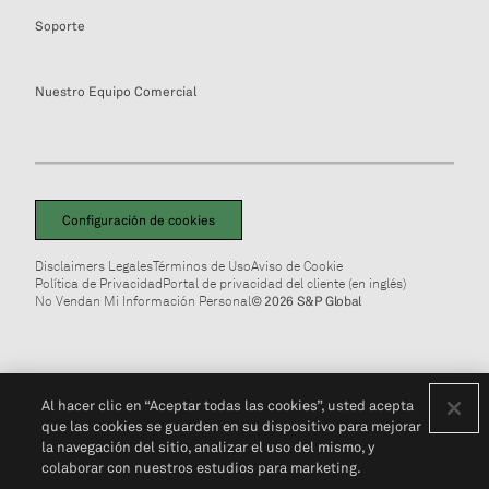
Soporte
Nuestro Equipo Comercial
Configuración de cookies
Disclaimers Legales
Términos de Uso
Aviso de Cookie
Política de Privacidad
Portal de privacidad del cliente (en inglés)
No Vendan Mi Información Personal
© 2026 S&P Global
Al hacer clic en “Aceptar todas las cookies”, usted acepta
que las cookies se guarden en su dispositivo para mejorar
la navegación del sitio, analizar el uso del mismo, y
colaborar con nuestros estudios para marketing.