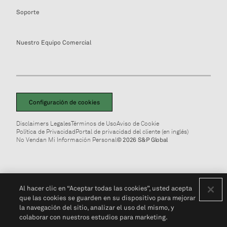
Soporte
Nuestro Equipo Comercial
Configuración de cookies
Disclaimers Legales
Términos de Uso
Aviso de Cookie
Política de Privacidad
Portal de privacidad del cliente (en inglés)
No Vendan Mi Información Personal
© 2026 S&P Global
Al hacer clic en “Aceptar todas las cookies”, usted acepta
que las cookies se guarden en su dispositivo para mejorar
la navegación del sitio, analizar el uso del mismo, y
colaborar con nuestros estudios para marketing.