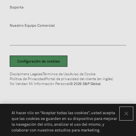
Soporte
Nuestro Equipo Comercial
Configuración de cookies
Disclaimers Legales
Términos de Uso
Aviso de Cookie
Política de Privacidad
Portal de privacidad del cliente (en inglés)
No Vendan Mi Información Personal
© 2026 S&P Global
Al hacer clic en “Aceptar todas las cookies”, usted acepta
que las cookies se guarden en su dispositivo para mejorar
la navegación del sitio, analizar el uso del mismo, y
colaborar con nuestros estudios para marketing.