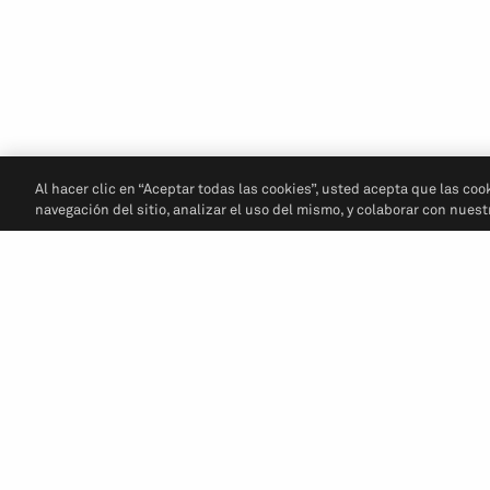
Al hacer clic en “Aceptar todas las cookies”, usted acepta que las coo
navegación del sitio, analizar el uso del mismo, y colaborar con nues