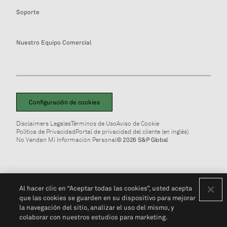
Soporte
Nuestro Equipo Comercial
Configuración de cookies
Disclaimers Legales
Términos de Uso
Aviso de Cookie
Política de Privacidad
Portal de privacidad del cliente (en inglés)
No Vendan Mi Información Personal
© 2026 S&P Global
Al hacer clic en “Aceptar todas las cookies”, usted acepta
que las cookies se guarden en su dispositivo para mejorar
la navegación del sitio, analizar el uso del mismo, y
colaborar con nuestros estudios para marketing.