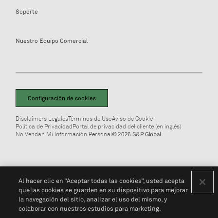
Soporte
Nuestro Equipo Comercial
Configuración de cookies
Disclaimers Legales
Términos de Uso
Aviso de Cookie
Política de Privacidad
Portal de privacidad del cliente (en inglés)
No Vendan Mi Información Personal
© 2026 S&P Global
Al hacer clic en “Aceptar todas las cookies”, usted acepta
que las cookies se guarden en su dispositivo para mejorar
la navegación del sitio, analizar el uso del mismo, y
colaborar con nuestros estudios para marketing.