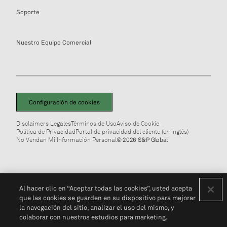
Soporte
Nuestro Equipo Comercial
Configuración de cookies
Disclaimers Legales
Términos de Uso
Aviso de Cookie
Política de Privacidad
Portal de privacidad del cliente (en inglés)
No Vendan Mi Información Personal
© 2026 S&P Global
Al hacer clic en “Aceptar todas las cookies”, usted acepta
que las cookies se guarden en su dispositivo para mejorar
la navegación del sitio, analizar el uso del mismo, y
colaborar con nuestros estudios para marketing.