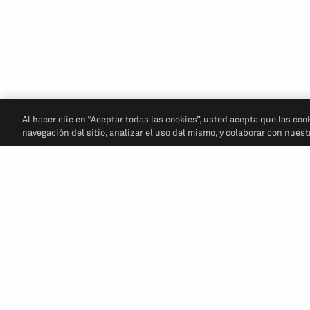
Al hacer clic en “Aceptar todas las cookies”, usted acepta que las coo
navegación del sitio, analizar el uso del mismo, y colaborar con nues