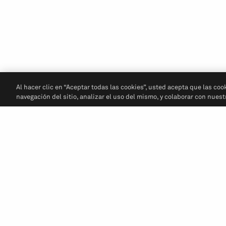
Al hacer clic en “Aceptar todas las cookies”, usted acepta que las coo
navegación del sitio, analizar el uso del mismo, y colaborar con nues