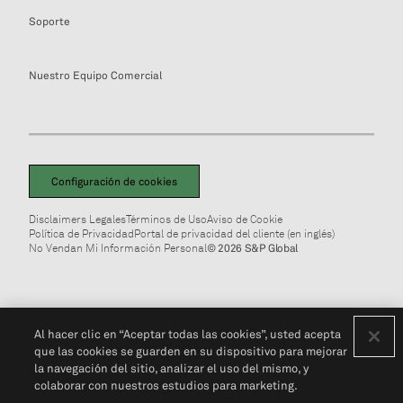
Soporte
Nuestro Equipo Comercial
Configuración de cookies
Disclaimers Legales
Términos de Uso
Aviso de Cookie
Política de Privacidad
Portal de privacidad del cliente (en inglés)
No Vendan Mi Información Personal
© 2026 S&P Global
Al hacer clic en “Aceptar todas las cookies”, usted acepta
que las cookies se guarden en su dispositivo para mejorar
la navegación del sitio, analizar el uso del mismo, y
colaborar con nuestros estudios para marketing.