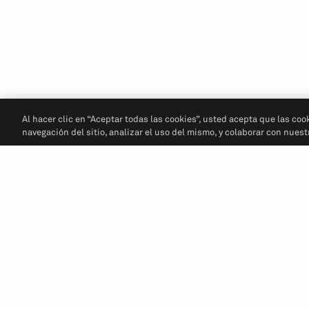
Al hacer clic en “Aceptar todas las cookies”, usted acepta que las coo
navegación del sitio, analizar el uso del mismo, y colaborar con nues