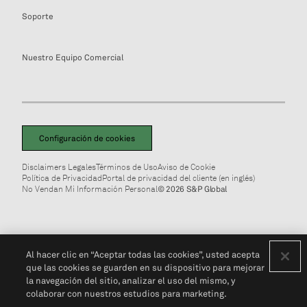
Soporte
Nuestro Equipo Comercial
Configuración de cookies
Disclaimers Legales
Términos de Uso
Aviso de Cookie
Política de Privacidad
Portal de privacidad del cliente (en inglés)
No Vendan Mi Información Personal
© 2026 S&P Global
Al hacer clic en “Aceptar todas las cookies”, usted acepta
que las cookies se guarden en su dispositivo para mejorar
la navegación del sitio, analizar el uso del mismo, y
colaborar con nuestros estudios para marketing.