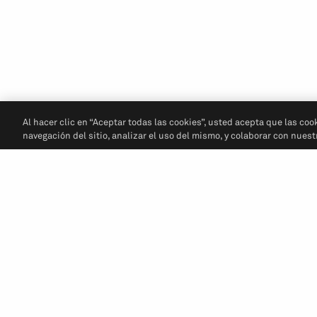
Al hacer clic en “Aceptar todas las cookies”, usted acepta que las coo
navegación del sitio, analizar el uso del mismo, y colaborar con nues