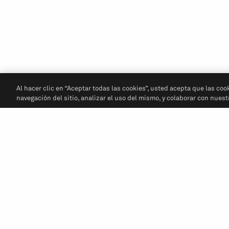
Al hacer clic en “Aceptar todas las cookies”, usted acepta que las coo
navegación del sitio, analizar el uso del mismo, y colaborar con nues