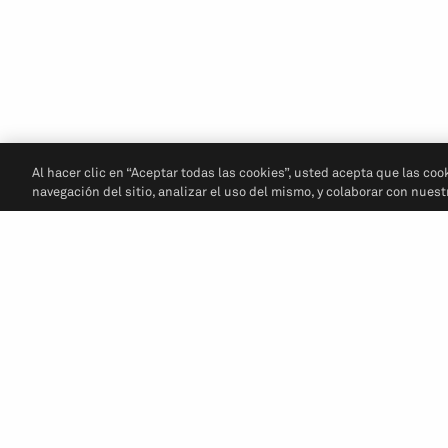
Al hacer clic en “Aceptar todas las cookies”, usted acepta que las coo
navegación del sitio, analizar el uso del mismo, y colaborar con nues