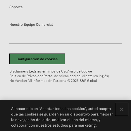
Soporte
Nuestro Equipo Comercial
Configuración de cookies
Disclaimers Legales
Términos de Uso
Aviso de Cookie
Política de Privacidad
Portal de privacidad del cliente (en inglés)
No Vendan Mi Información Personal
© 2026 S&P Global
Al hacer clic en “Aceptar todas las cookies”, usted acepta
que las cookies se guarden en su dispositivo para mejorar
la navegación del sitio, analizar el uso del mismo, y
colaborar con nuestros estudios para marketing.