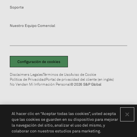
Soporte
Nuestro Equipo Comercial
Configuración de cookies
Disclaimers Legales
Términos de Uso
Aviso de Cookie
Política de Privacidad
Portal de privacidad del cliente (en inglés)
No Vendan Mi Información Personal
© 2026 S&P Global
Al hacer clic en “Aceptar todas las cookies”, usted acepta
que las cookies se guarden en su dispositivo para mejorar
la navegación del sitio, analizar el uso del mismo, y
colaborar con nuestros estudios para marketing.