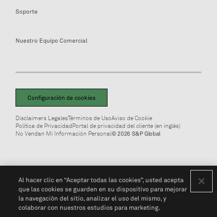
Soporte
Nuestro Equipo Comercial
Configuración de cookies
Disclaimers Legales
Términos de Uso
Aviso de Cookie
Política de Privacidad
Portal de privacidad del cliente (en inglés)
No Vendan Mi Información Personal
© 2026 S&P Global
Al hacer clic en “Aceptar todas las cookies”, usted acepta
que las cookies se guarden en su dispositivo para mejorar
la navegación del sitio, analizar el uso del mismo, y
colaborar con nuestros estudios para marketing.